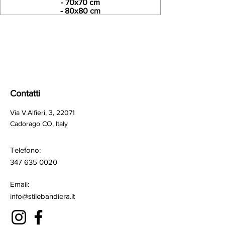
- 70x70 cm
- 80x80 cm
STILE BANDI
S
T
AM
P
A
BANDIERE PERSONAL
Contatti
Via V.Alfieri, 3, 22071
Cadorago CO, Italy
Telefono:
347 635 0020
Email:
info@stilebandiera.it